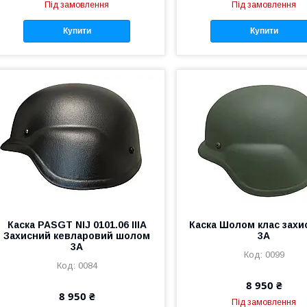
Під замовлення
Під замовлення
Купити
Купити
Каска PASGT NIJ 0101.06 IIIA
Каска Шолом клас захис
Захисний кевларовий шолом
3A
3А
0099
0084
8 950 ₴
8 950 ₴
Під замовлення