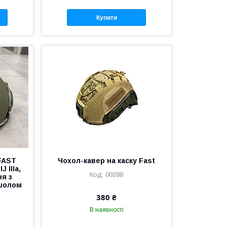
Купити
FAST
Чохол-кавер на каску Fast
 IIIa,
00288
ня з
шолом
380 ₴
В наявності