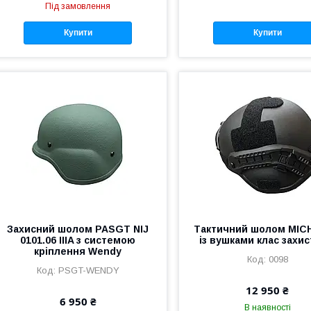
Під замовлення
Купити
Купити
Захисний шолом PASGT NIJ
Тактичний шолом MIC
0101.06 IIIA з системою
із вушками клас захис
кріплення Wendy
0098
PSGT-WENDY
12 950 ₴
6 950 ₴
В наявності