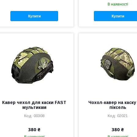
В наявності
Купити
Купити
Кавер чехол для каски FAST
Чохол-кавер на каску
мультикам
піксель
00308
02021
380 ₴
380 ₴
В наявності
В наявності