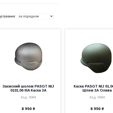
Захисний шолом PASGT NIJ
Каска PASGT NIJ 01.06
0101.06 IIIA Каска 3А
Шлем 3А Олива
0084
0084
8 950 ₴
8 950 ₴