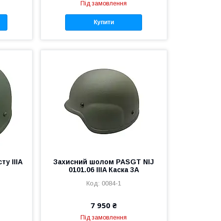
Під замовлення
Купити
ту IIIA
Захисний шолом PASGT NIJ
0101.06 IIIA Каска 3А
0084-1
7 950 ₴
Під замовлення