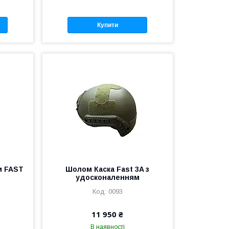
Купити
и FAST
Шолом Каска Fast 3A з
удосконаленням
0093
11 950 ₴
В наявності