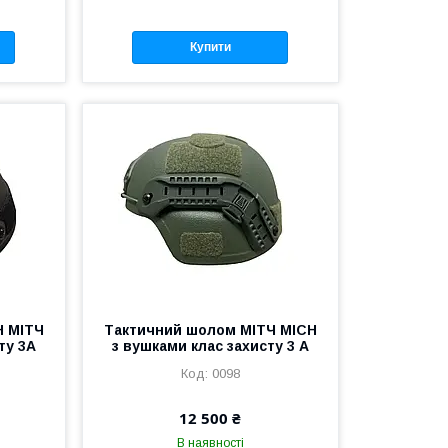
Купити
H МІТЧ
Тактичний шолом МІТЧ MICH
ту 3А
з вушками клас захисту 3 А
0098
12 500 ₴
В наявності