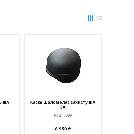
 IIIA
Каска Шолом клас захисту IIIA
3A
0099
8 950 ₴