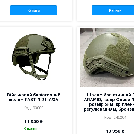
Купити
Купити
Військовий балістичний
Шолом балістичний 
шолом FAST NIJ IIIA/3A
ARAMID, колір Олива NIJ
розмір S-M, кріплен
93000
регулюванням, броне
241204
11 950 ₴
В наявності
10 950 ₴