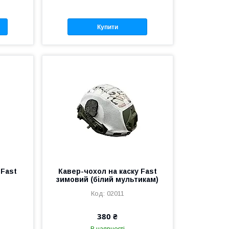
Купити
 Fast
Кавер-чохол на каску Fast
зимовий (білий мультикам)
02011
380 ₴
В наявності