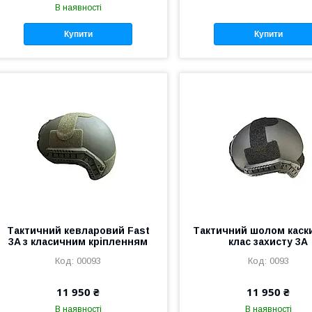
В наявності
Купити
Купити
Тактичний кевларовий Fast
Тактичний шолом каск
3A з класичним кріпленням
клас захисту 3А
00093
0093
11 950 ₴
11 950 ₴
В наявності
В наявності