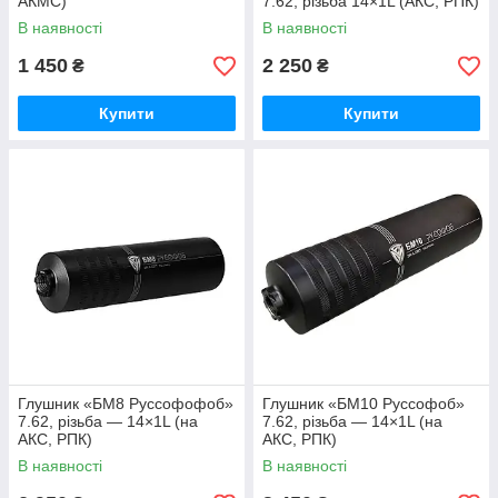
АКМС)
7.62, різьба 14×1L (АКC, РПК)
В наявності
В наявності
1 450
2 250
₴
₴
Купити
Купити
Глушник «БМ8 Руссофофоб»
Глушник «БМ10 Руссофоб»
7.62, різьба — 14×1L (на
7.62, різьба — 14×1L (на
АКC, РПК)
АКC, РПК)
В наявності
В наявності