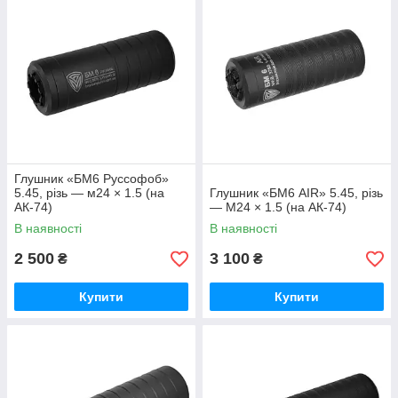
Глушник «БМ6 Руссофоб»
5.45, різь — м24 × 1.5 (на
Глушник «БМ6 AIR» 5.45, різь
АК-74)
— M24 × 1.5 (на АК-74)
В наявності
В наявності
2 500
3 100
₴
₴
Купити
Купити