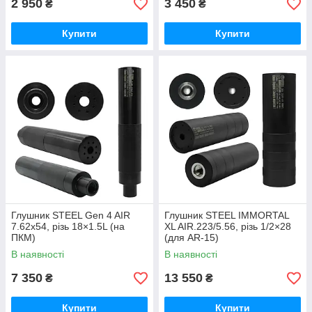
2 950
3 450
₴
₴
Купити
Купити
Глушник STEEL Gen 4 AIR
Глушник STEEL IMMORTAL
7.62x54, різь 18×1.5L (на
XL AIR.223/5.56, різь 1/2×28
ПКМ)
(для AR-15)
В наявності
В наявності
7 350
13 550
₴
₴
Купити
Купити