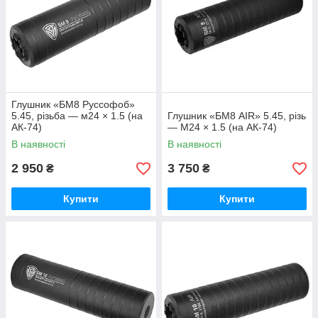
Глушник «БМ8 Руссофоб»
5.45, різьба — м24 × 1.5 (на
Глушник «БМ8 AIR» 5.45, різь
АК-74)
— M24 × 1.5 (на АК-74)
В наявності
В наявності
2 950
3 750
₴
₴
Купити
Купити