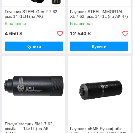
Глушник STEEL Gen 2 7.62,
Глушник STEEL IMMORTAL
різь 14×1LH (на АК)
XL 7.62, різь 14×1L (на АК-47)
В наявності
В наявності
4 650
12 540
₴
₴
Купити
Купити
Полум'ягасник БМ1 7.62,
різьба — 14×1L (на АК,
Глушник «БМ5 Руссофоб»