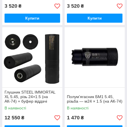
3 520
3 520
₴
₴
Купити
Купити
Глушник STEEL IMMORTAL
XL 5.45, різь 24×1.5 (на
Полум'ягасник БМ1 5.45,
АК-74) + буфер віддачі
різьба — м24 × 1.5 (на АК-74)
В наявності
В наявності
12 550
1 470
₴
₴