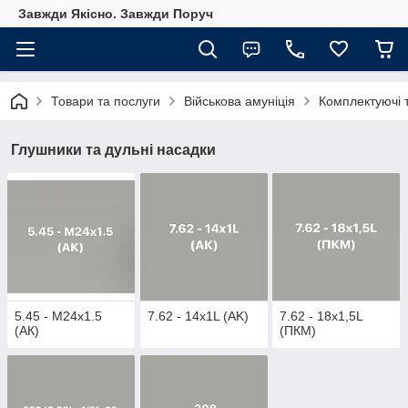
Завжди Якісно. Завжди Поруч
Товари та послуги
Військова амуніція
Комплектуючі т
Глушники та дульні насадки
5.45 - M24х1.5
7.62 - 14x1L (AK)
7.62 - 18x1,5L
(АК)
(ПКМ)