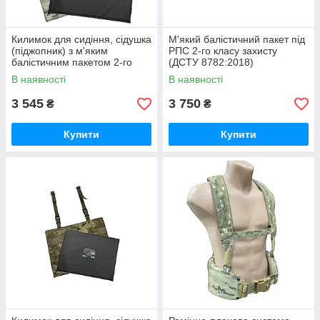
Килимок для сидіння, сідушка
М'який балістичний пакет під
(піджопник) з м'яким
РПС 2-го класу захисту
балістичним пакетом 2-го
(ДСТУ 8782:2018)
класу захисту (ДСТУ
В наявності
В наявності
8782:2018) у кольорі
мультикам
3 545
3 750
₴
₴
Купити
Купити