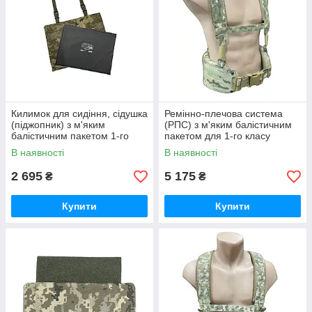
Килимок для сидіння, сідушка
Ремінно-плечова система
(піджопник) з м'яким
(РПС) з м'яким балістичним
балістичним пакетом 1-го
пакетом для 1-го класу
класу захисту (ДСТУ
захисту ДСТУ 8782:2018
В наявності
В наявності
8782:2018) у кольорі піксель
2 695
5 175
₴
₴
Купити
Купити