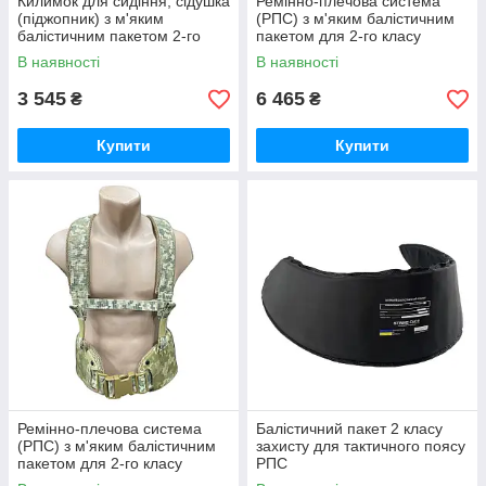
Килимок для сидіння, сідушка
Ремінно-плечова система
(піджопник) з м'яким
(РПС) з м'яким балістичним
балістичним пакетом 2-го
пакетом для 2-го класу
класу захисту (ДСТУ
захисту ДСТУ 8782:2018
В наявності
В наявності
8782:2018) у кольорі піксель
3 545
6 465
₴
₴
Купити
Купити
Ремінно-плечова система
Балістичний пакет 2 класу
(РПС) з м'яким балістичним
захисту для тактичного поясу
пакетом для 2-го класу
РПС
захисту ДСТУ 8782:2018