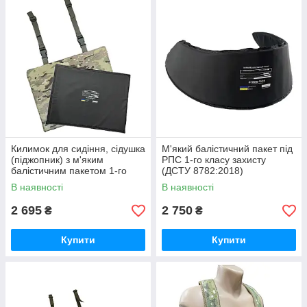
Килимок для сидіння, сідушка
М'який балістичний пакет під
(піджопник) з м'яким
РПС 1-го класу захисту
балістичним пакетом 1-го
(ДСТУ 8782:2018)
класу захисту (ДСТУ
В наявності
В наявності
8782:2018) у кольорі
мультикам
2 695
2 750
₴
₴
Купити
Купити