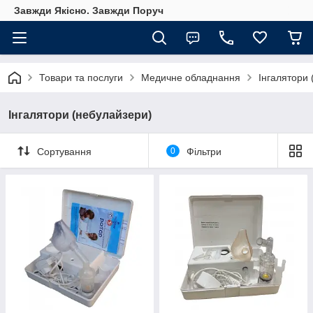
Завжди Якісно. Завжди Поруч
Товари та послуги
Медичне обладнання
Інгалятори 
Інгалятори (небулайзери)
Сортування
0
Фільтри