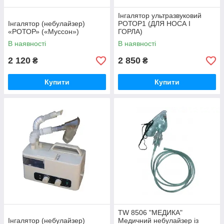
Інгалятор ультразвуковий
Інгалятор (небулайзер)
РОТОР1 (ДЛЯ НОСА І
«РОТОР» («Муссон»)
ГОРЛА)
В наявності
В наявності
2 120
2 850
₴
₴
Купити
Купити
TW 8506 "МЕДИКА"
Інгалятор (небулайзер)
Медичний небулайзер із