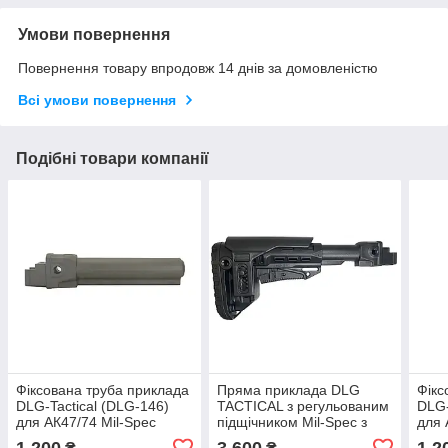
Умови повернення
Повернення товару впродовж 14 днів за домовленістю
Всі умови повернення
Подібні товари компанії
Фіксована труба приклада
Пряма приклада DLG
Фікс
DLG-Tactical (DLG-146)
TACTICAL з регульованим
DLG-
для АК47/74 Mil-Spec
підщічником Mil-Spec з
для 
трубкою (антабка на 2
1 200
3 600
1 2