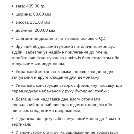
вага: 405,00 гр
ширина: 63,00 мм
висота 131,00 мм
довжина: 200,00 мм
Елегантний дизайн із петльовою основою QD;
Зручний вбудований гумовий потиличник зменшує
відбій і забезпечує надійне прилягання до плеча,
запобігаючи зісковзуванню навіть із бронежилетом або
модульним спорядженням;
Унікальний механізм клямки, перше клацання для
втягування й друге клацання для демонтажу;
Унікальна конструкція створює фрикційну посадку, що
перешкоджає небажаному руху буферної трубки;
Довга щічна надставка дає змогу отримати
правильний щіковий шов для піднятих прицілів або
гвинтівок із піднятими напрямними;
Підставка під щоку забезпечує підіймання до 4 см по
вертикалі;
У висунутому стані ручка заряджання не торкається