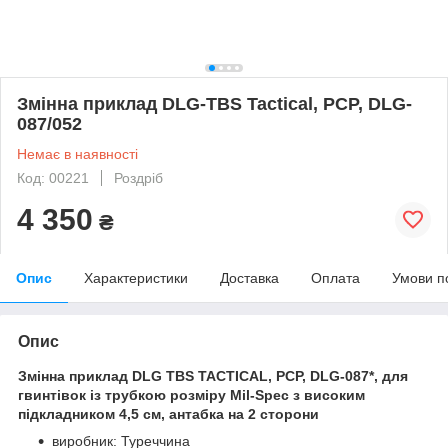
Змінна приклад DLG-TBS Tactical, PCP, DLG-
087/052
Немає в наявності
Код: 00221
Роздріб
4 350
₴
Опис
Характеристики
Доставка
Оплата
Умови п
Опис
Змінна приклад DLG TBS TACTICAL, PCP, DLG-087*, для
гвинтівок із трубкою розміру Mil-Spec з високим
підкладником 4,5 см, антабка на 2 сторони
виробник: Туреччина