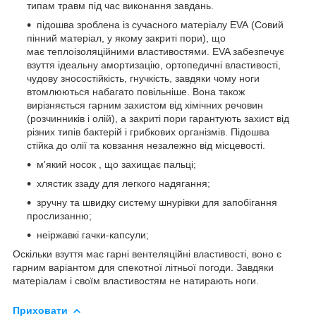
типам травм під час виконання завдань.
підошва зроблена із сучасного матеріалу EVA (Совий
пінний матеріал, у якому закриті пори), що
має теплоізоляційними властивостями. EVA забезпечує
взуття ідеальну амортизацію, ортопедичні властивості,
чудову зносостійкість, гнучкість, завдяки чому ноги
втомлюються набагато повільніше. Вона також
вирізняється гарним захистом від хімічних речовин
(розчинників і олій), а закриті пори гарантують захист від
різних типів бактерій і грибкових організмів. Підошва
стійка до олії та ковзання незалежно від місцевості.
м'який носок , що захищає пальці;
хлястик ззаду для легкого надягання;
зручну та швидку систему шнурівки для запобігання
прослизанню;
неіржавкі гачки-капсули;
Оскільки взуття має гарні вентеляційні властивості, воно є
гарним варіантом для спекотної літньої погоди. Завдяки
матеріалам і своїм властивостям не натирають ноги.
Приховати