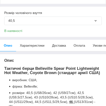
Розмір чоловічого взуття
40,5
В наявності
Опис
Характеристики
Доставка
Оплата
Умови п
Опис
Тактичні берци Belleville Spear Point Lightweight
Hot Weather, Coyote Brown (стандарт армії США)
виробник: США;
фірма: Belleville;
розміри: 40,5 (US8/26см), 42 (US9/27см), 42,5
(US9,5/27,5см), 43 (US10/28см), 43,5 (US10.5/28,5см),
44 (US11/29см), 44,5 (US11,5/29,5см),
46
(US13/31см) -