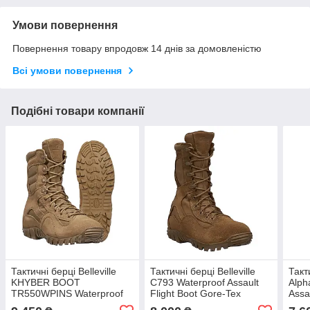
Умови повернення
Повернення товару впродовж 14 днів за домовленістю
Всі умови повернення
Подібні товари компанії
Тактичні берці Belleville
Тактичні берці Belleville
Такти
KHYBER BOOT
C793 Waterproof Assault
Alph
TR550WPINS Waterproof
Flight Boot Gore-Tex
Assa
Insulated (стандарт армії
(стандарт армії США)