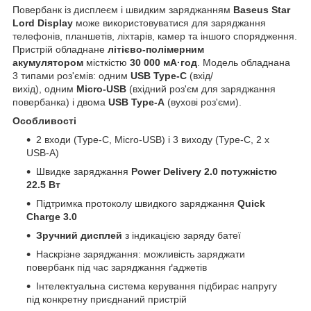
Повербанк із дисплеєм і швидким заряджанням
Baseus Star
Lord Display
може використовуватися для заряджання
телефонів, планшетів, ліхтарів, камер та іншого спорядження.
Пристрій обладнане
літієво-полімерним
акумулятором
місткістю
30 000 мА·год
. Модель обладнана
3 типами роз'ємів: одним
USB Type-C
(вхід/
вихід), одним
Micro-USB
(вхідний роз'єм для заряджання
повербанка) і двома
USB Type-A
(вухові роз'єми).
Особливості
2 входи (Type-C, Micro-USB) і 3 виходу (Type-C, 2 x
USB-A)
Швидке заряджання
Power Delivery 2.0 потужністю
22.5 Вт
Підтримка протоколу швидкого заряджання
Quick
Charge 3.0
Зручний дисплей
з індикацією заряду батеї
Наскрізне заряджання: можливість заряджати
повербанк під час заряджання ґаджетів
Інтелектуальна система керування підбирає напругу
під конкретну приєднаний пристрій