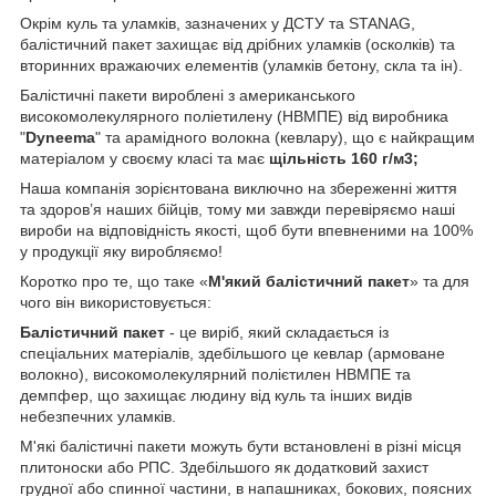
Окрім куль та уламків, зазначених у ДСТУ та STANAG,
балістичний пакет захищає від дрібних уламків (осколків) та
вторинних вражаючих елементів (уламків бетону, скла та ін).
Балістичні пакети вироблені з американського
високомолекулярного поліетилену (НВМПЕ) від виробника
"
Dyneema
" та арамідного волокна (кевлару), що є найкращим
матеріалом у своєму класі та має
щільність 160 г/м3;
Наша компанія зорієнтована виключно на збереженні життя
та здоров’я наших бійців, тому ми завжди перевіряємо наші
вироби на відповідність якості, щоб бути впевненими на 100%
у продукції яку виробляємо!
Коротко про те, що таке «
М'який балістичний пакет
» та для
чого він використовується:
Балістичний пакет
- це виріб, який складається із
спеціальних матеріалів, здебільшого це кевлар (армоване
волокно), високомолекулярний полієтилен НВМПЕ та
демпфер, що захищає людину від куль та інших видів
небезпечних уламків.
М'які балістичні пакети можуть бути встановлені в різні місця
плитоноски або РПС. Здебільшого як додатковий захист
грудної або спинної частини, в напашниках, бокових, поясних