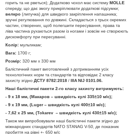
горить та не рветься); Додатково чохол має систему
МOLLE
спереду, що дає змогу прикріплювати додаткові підсумки;
велкро
(липучка) для швидкого закріплення напашника;
зручні регулювання по довжині. Складається з трьох окремих
частин, створених, щоб полегшити пересування, права та
ліва частина рухаються разом із ногами і зовсім не створюють
дискомфорту при пересуванні.
Колір:
мультикам;
Вага:
1700 г;
Розмір:
320 мм x 330 мм
Балістичний пакет виготовлений з дотриманням усіх
технологічних норм та стандартів та відповідає 2 класу
захисту згідно
ДСТУ 8782:2018
/
IIIA NIJ 0101.06.
Наші балістичні пакети 2-го класу захисту витримують:
- 9 х 18 мм, (Макаров – швидкість кулі 335±10 м/c);
- 9 х 19 мм, (Luger – швидкість кулі 400±10 м/c);
- 7,62 х 25 мм, (Tokarev – швидкість кулі 430±15 м/c);
Також ми випробовували наші балістичні пакети згідно до
міжнародних стандартів NATO STANAG V-50, де показник
пробиття на рівні +- 650 м/с