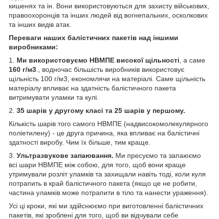
кишенях та ін. Вони використовуються для захисту військових,
правоохоронців та інших людей від вогнепальних, осколкових
та інших видів атак.
Переваги наших балістичних пакетів над іншими
виробниками:
1.
Ми використовуємо НВМПЕ високої щільності
, а саме
160 г/м3
., водночас більшість виробників використовує
щільність 100 г/м3, економлячи на матеріалі. Саме щільність
матеріалу впливає на здатність балістичного пакета
витримувати уламки та кулі.
2.
35 шарів у другому класі та 25 шарів у першому.
Кількість шарів того самого НВМПЕ (надвисокомолекулярного
поліетилену) - це друга причина, яка впливає на балістичні
здатності виробу. Чим їх більше, тим краще.
3.
Ультразвукове запаювання.
Ми пресуємо та запаюємо
всі шари НВМПЕ між собою, для того, щоб вони краще
утримували розліт уламків та захищали навіть тоді, коли куля
потрапить в край балістичного пакета (якщо це не робити,
частина уламків може потрапити в тіло та нанести ураження).
Усі ці кроки, які ми здійснюємо при виготовленні балістичних
пакетів, які зроблені для того, щоб ви відчували себе