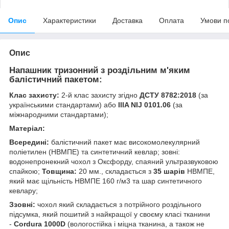
Опис
Характеристики
Доставка
Оплата
Умови п
Опис
Напашник тризонний з роздільним м'яким
балістичний пакетом:
Клас захисту:
2-й клас захисту згідно
ДСТУ 8782:2018
(за
українськими стандартами) або
IIIA NIJ 0101.06
(за
міжнародними стандартами);
Матеріал:
Всередині:
балістичний пакет має високомолекулярний
поліетилен (НВМПЕ) та синтетичний кевлар; зовні:
водонепронекний чохол з Оксфорду, спаяний ультразвуковою
спайкою;
Товщина:
20 мм., складається з
35 шарів
НВМПЕ,
який має щільність НВМПЕ 160 г/м3 та шар синтетичного
кевлару;
Ззовні:
чохол який складається з потрійного роздільного
підсумка, який пошитий з найкращої у своєму класі тканини
-
Cordura 1000D
(вологостійка і міцна тканина, а також не