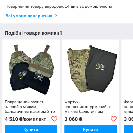
Повернення товару впродовж 14 днів за домовленістю
Всі умови повернення
Подібні товари компанії
Покращений захист
Фартух-
Фарт
плечей з м'яким
напашник штурмовий з
напа
балістичним пакетом 2-го
м'яким балістичним
м'як
класу захисту (ДСТУ
пакетом 1-го класу
паке
4 510
3 060
3 0
₴/комплект
₴
8782:2018) у кольорі
захисту (ДСТУ 8782:2018)
захи
мультикам
у кольорі мультикам
у ко
Купити
Купити