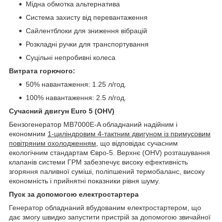
Мідна обмотка альтернатива
Система захисту від перевантаження
Сайлентблоки для зниження вібрацій
Розкладні ручки для транспортування
Суцільні непробивні колеса
Витрата горючого:
50% навантаження: 1.25 л/год.
100% навантаження: 2.5 л/год.
Сучасний двигун Euro 5 (OHV)
Бензогенератор MB7000E-A обладнаний надійним і
економним
1-циліндровим 4-тактним двигуном із примусовим
повітряним охолодженням
, що відповідає сучасним
екологічним стандартам Євро-5. Верхнє (OHV) розташування
клапанів системи ГРМ забезпечує високу ефективність
згоряння паливної суміші, поліпшений термобаланс, високу
економність і прийнятні показники рівня шуму.
Пуск за допомогою електростартера
Генератор обладнаний вбудованим електростартером, що
дає змогу швидко запустити пристрій за допомогою звичайної