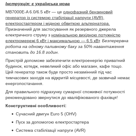
Інструкція: є українська мова
MB7000E-A 6.0/6.5 кВт — це
однофазний бензиновий
генератор із системою стабілізації напруги (AVR)
,
електростартером і мідною обвиткою альтернатора.
Призначений для застосування як резервного джерела
електричного струму з
номінальною вихідною потужністю
електромережі 6 кВт і максимальною — 6.5 кВт
.
Безперервна
робота на одному паливному баку за 50% навантаження
становить до 16.8 годин
.
Пристрій допоможе забезпечити електроенергію приватний
будинок, котедж, невеликий офіс або магазин, кафе тощо.
Цей генератор також буде просто незамінний під час
тимчасових заходів на відкритій місцевості, де зазвичай немає
енергопостачання.
Для правильного підрахунку сумарної споживчої потужності
рекомендовано звернутися до кваліфікованого фахівця!
Конструктивні особливості:
Сучасний двигун Euro 5 (OHV)
Пуск за допомогою електростартера
Система стабілізації напруги (AVR)