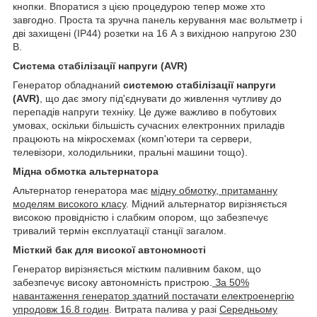
кнопки. Впоратися з цією процедурою тепер може хто
завгодно. Проста та зручна панель керування має вольтметр і
дві захищені (IP44) розетки на 16 А з вихідною напругою 230
В.
Система стабілізації напруги (AVR)
Генератор обладнаний
системою стабілізації напруги
(AVR)
, що дає змогу під'єднувати до живлення чутливу до
перепадів напруги техніку. Це дуже важливо в побутових
умовах, оскільки більшість сучасних електронних приладів
працюють на мікросхемах (комп'ютери та сервери,
телевізори, холодильники, пральні машини тощо).
Мідна обмотка альтернатора
Альтернатор генератора має
мідну обмотку, притаманну
моделям високого класу
. Мідний альтернатор вирізняється
високою провідністю і слабким опором, що забезпечує
тривалий термін експлуатації станції загалом.
Місткий бак для високої автономності
Генератор вирізняється містким паливним баком, що
забезпечує високу автономність пристрою.
За 50%
навантаження генератор здатний постачати електроенергію
упродовж 16.8 годин
. Витрата палива у разі
Середньому