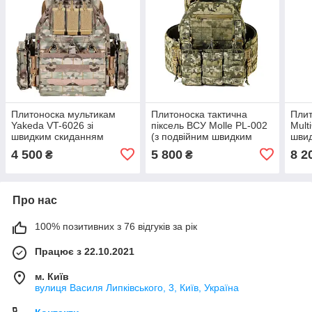
Плитоноска мультикам
Плитоноска тактична
Плит
Yakeda VT-6026 зі
піксель ВСУ Molle PL-002
Mult
швидким скиданням
(з подвійним швидким
швид
(зразка НАТО)
скиданням)
(PL
4 500
5 800
8 2
₴
₴
Про нас
100% позитивних з 76 відгуків за рік
Працює з 22.10.2021
м. Київ
вулиця Василя Липківського, 3, Київ, Україна