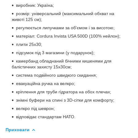
виробник: Україна;
розмір: універсальний (максимальний обхват на
животі 125 см);
регулюється липучками за об'ємом і за висотою;
матеріал: Cordura Invista USA 500D (100% нейлон);
плити 25х30;
підсумок під 3 магазини (у подарунок);
камербанд обладнаний бічними кишенями для
балістичних захисту 15х30см;
система подвійного швидкого скидання;
евакуаційна ручка на велкро;
кріплення для труби гідратора на обох плечах;
знімні буфери на спині з 3D-сітки для комфорту;
велкро під шеврон;
відповідає стандартам НАТО.
Приховати