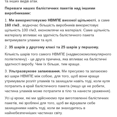
та інших видів атак.
Переваги наших балістичних пакетів над іншими
виробниками:
1.
Ми використовуємо НВМПЕ високої щільності
, а саме
160 г/м3
., водночас більшість виробників використовує
щільність 100 г/м3, економлячи на матеріалі. Саме щільність
матеріалу впливає на здатність балістичного пакета
витримувати уламки та кулі.
2.
35 шарів у другому класі та 25 шарів у першому.
Кількість шарів того самого НВМПЕ (надвисокомолекулярного
поліетилену) - це друга причина, яка впливає на балістичні
здатності виробу. Чим їх більше, тим краще.
3.
Ультразвукове запаювання.
Ми пресуємо та запаюємо
всі шари НВМПЕ між собою, для того, щоб вони краще
утримували розліт уламків та захищали навіть тоді, коли куля
потрапить в край балістичного пакета (якщо це не робити,
частина уламків може потрапити в тіло та нанести ураження).
Усі ці кроки, які ми здійснюємо при виготовленні балістичних
пакетів, які зроблені для того, щоб ви відчували себе
захищеними навіть тоді, коли ви знаходитесь в
найнебезпечніших частинах світу.