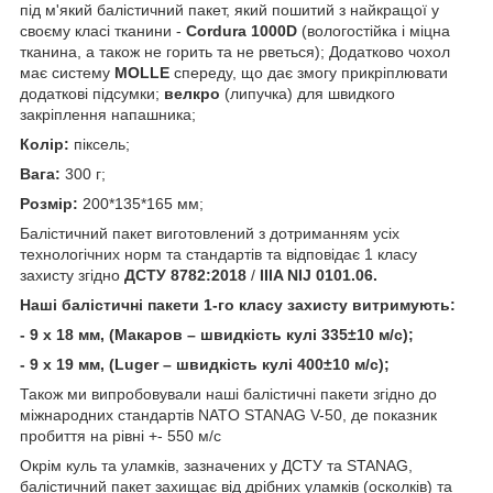
під м'який балістичний пакет, який пошитий з найкращої у
своєму класі тканини -
Cordura 1000D
(вологостійка і міцна
тканина, а також не горить та не рветься); Додатково чохол
має систему
МOLLE
спереду, що дає змогу прикріплювати
додаткові підсумки;
велкро
(липучка) для швидкого
закріплення напашника;
Колір:
піксель;
Вага:
300 г;
Розмір:
200*135*165 мм;
Балістичний пакет виготовлений з дотриманням усіх
технологічних норм та стандартів та відповідає 1 класу
захисту згідно
ДСТУ 8782:2018
/
IIIA NIJ 0101.06.
Наші балістичні пакети 1-го класу захисту витримують:
- 9 х 18 мм, (Макаров – швидкість кулі 335±10 м/c);
- 9 х 19 мм, (Luger – швидкість кулі 400±10 м/c);
Також ми випробовували наші балістичні пакети згідно до
міжнародних стандартів NATO STANAG V-50, де показник
пробиття на рівні +- 550 м/с
Окрім куль та уламків, зазначених у ДСТУ та STANAG,
балістичний пакет захищає від дрібних уламків (осколків) та