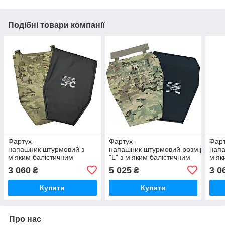
Подібні товари компанії
Фартух-
Фартух-
Фарт
напашник штурмовий з
напашник штурмовий розміром
напа
м'яким балістичним
"L" з м'яким балістичним
м'як
пакетом 1-го класу
пакетом 2-го класу
паке
3 060
5 025
3 0
₴
₴
захисту (ДСТУ 8782:2018)
захисту у кольорі
захи
у кольорі мультикам
мультикам
у ко
Купити
Купити
Про нас