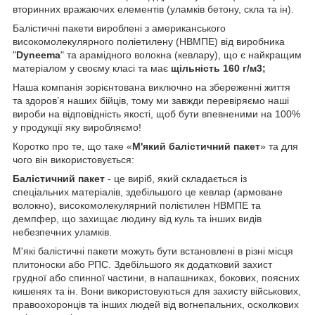
вторинних вражаючих елементів (уламків бетону, скла та ін).
Балістичні пакети вироблені з американського
високомолекулярного поліетилену (НВМПЕ) від виробника
"
Dyneema
" та арамідного волокна (кевлару), що є найкращим
матеріалом у своєму класі та має
щільність 160 г/м3;
Наша компанія зорієнтована виключно на збереженні життя
та здоров’я наших бійців, тому ми завжди перевіряємо наші
вироби на відповідність якості, щоб бути впевненими на 100%
у продукції яку виробляємо!
Коротко про те, що таке «
М'який балістичний пакет
» та для
чого він використовується:
Балістичний пакет
- це виріб, який складається із
спеціальних матеріалів, здебільшого це кевлар (армоване
волокно), високомолекулярний полієтилен НВМПЕ та
демпфер, що захищає людину від куль та інших видів
небезпечних уламків.
М'які балістичні пакети можуть бути встановлені в різні місця
плитоноски або РПС. Здебільшого як додатковий захист
грудної або спинної частини, в напашниках, бокових, поясних
кишенях та ін. Вони використовуються для захисту військових,
правоохоронців та інших людей від вогнепальних, осколкових