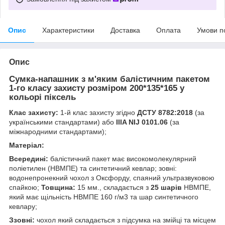
Опис
Характеристики
Доставка
Оплата
Умови п
Опис
Сумка-напашник з м'яким балістичним пакетом
1-го класу захисту розміром 200*135*165 у
кольорі піксель
Клас захисту:
1-й клас захисту згідно
ДСТУ 8782:2018
(за
українськими стандартами) або
IIIA NIJ 0101.06
(за
міжнародними стандартами);
Матеріал:
Всередині:
балістичний пакет має високомолекулярний
поліетилен (НВМПЕ) та синтетичний кевлар; зовні:
водонепронекний чохол з Оксфорду, спаяний ультразвуковою
спайкою;
Товщина:
15 мм., складається з
25 шарів
НВМПЕ,
який має щільність НВМПЕ 160 г/м3 та шар синтетичного
кевлару;
Ззовні:
чохол який складається з підсумка на змійці та місцем