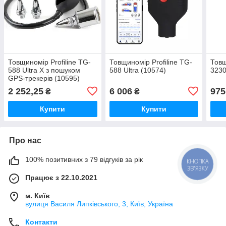
Товщиномір Profiline TG-
Товщиномір Profiline TG-
Товщ
588 Ultra X з пошуком
588 Ultra (10574)
3230
GPS-трекерів (10595)
2 252,25
6 006
975
₴
₴
Купити
Купити
Про нас
100% позитивних з 79 відгуків за рік
КНОПКА
ЗВ'ЯЗКУ
Працює з 22.10.2021
м. Київ
вулиця Василя Липківського, 3, Київ, Україна
Контакти