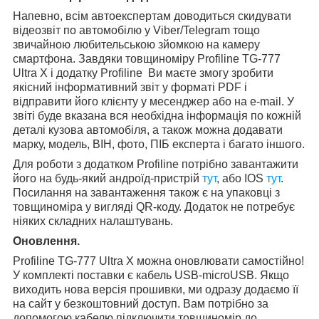
Напевно, всім автоекспертам доводиться скидувати
відеозвіт по автомобілю у Viber/Telegram тощо
звичайною любительською зйомкою на камеру
смартфона. Завдяки товщиноміру Profiline TG-777
Ultra X і додатку Profiline Ви маєте змогу зробити
якісний інформативний звіт у форматі PDF і
відправити його клієнту у месенджер або на e-mail. У
звіті буде вказана вся необхідна інформація по кожній
деталі кузова автомобіля, а також можна додавати
марку, модель, ВІН, фото, ПІБ експерта і багато іншого.
Для роботи з додатком Profiline потрібно завантажити
його на будь-який андроїд-пристрій
тут
, або IOS
тут
.
Посилання на завантаження також є на упаковці з
товщиноміра у вигляді QR-коду. Додаток не потребує
ніяких складних налаштувань.
Оновлення.
Profiline TG-777 Ultra X можна оновлювати самостійно!
У комплекті поставки є кабель USB-microUSB. Якщо
виходить нова версія прошивки, ми одразу додаємо її
на сайт у безкоштовний доступ. Вам потрібно за
допомогою кабелю підключити товщиномір до