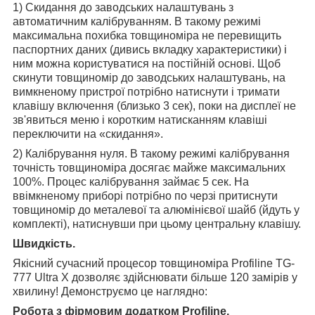
1) Скидання до заводських налаштувань з
автоматичним калібруванням. В такому режимі
максимальна похибка товщиноміра не перевищить
паспортних даних (дивись вкладку характеристики) і
ним можна користуватися на постійній основі. Щоб
скинути товщиномір до заводських налаштувань, на
вимкненому пристрої потрібно натиснути і тримати
клавішу включення (близько 3 сек), поки на дисплеї не
зв'явиться меню і коротким натисканням клавіші
переключити на «скидання».
2) Калібрування нуля. В такому режимі калібрування
точність товщиноміра досягає майже максимальних
100%. Процес калібрування займає 5 сек. На
ввімкненому приборі потрібно по черзі притиснути
товщиномір до металевої та алюмінієвої шайб (йдуть у
комплекті), натиснувши при цьому центральну клавішу.
Швидкість.
Якісний сучасний процесор товщиноміра Profiline TG-
777 Ultra X дозволяє здійснювати більше 120 замірів у
хвилину! Демонструємо це наглядно:
Робота з фірмовим додатком Profiline.