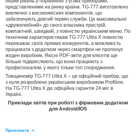
інший рівень у порівнянні з усіма приборами,
представленими на ринку країни. TG-777 виготовлено
виключно з високоякісних компонентів, що
забезпечують довгий термін служби. Це максимально
«дружелюбний» до свого власника пристрій,
компактний, швидкий, з повністю українським меню. По
технічним характеристикам TG-777 Ultra X повністю
переважає своїх прямих конкурентів, а можливість
працювати з додатком через смартфон не пропонує
жоден виробник. Якісні PDF-звіти для клієнтів ще
більше підкреслюють, що вони працюють з
професіоналом, у якого тільки топ спорядження.
Товщиномір TG-777 Ultra X – це офіційний прибор, що
з нуля розроблено українським виробником Profiline.
На TG-777 Ultra X діє офіційна гарантія 24 міс в
Україні.
Приклади звітів при роботі з фірмовим додатком
для Android/IOS
Приховати