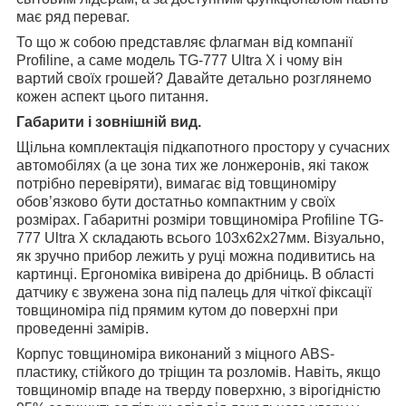
має ряд переваг.
То що ж собою представляє флагман від компанії
Profiline, а саме модель TG-777 Ultra X і чому він
вартий своїх грошей? Давайте детально розглянемо
кожен аспект цього питання.
Габарити і зовнішній вид.
Щільна комплектація підкапотного простору у сучасних
автомобілях (а це зона тих же лонжеронів, які також
потрібно перевіряти), вимагає від товщиноміру
обов’язково бути достатньо компактним у своїх
розмірах. Габаритні розміри товщиноміра Profiline TG-
777 Ultra X складають всього 103х62х27мм. Візуально,
як зручно прибор лежить у руці можна подивитись на
картинці. Ергономіка вивірена до дрібниць. В області
датчику є звужена зона під палець для чіткої фіксації
товщиноміра під прямим кутом до поверхні при
проведенні замірів.
Корпус товщиноміра виконаний з міцного ABS-
пластику, стійкого до тріщин та розломів. Навіть, якщо
товщиномір впаде на тверду поверхню, з вірогідністю