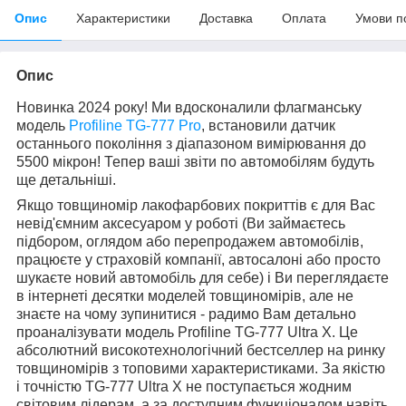
Опис
Характеристики
Доставка
Оплата
Умови п
Опис
Новинка 2024 року! Ми вдосконалили флагманську
модель
Profiline TG-777 Pro
, встановили датчик
останнього покоління з діапазоном вимірювання до
5500 мікрон! Тепер ваші звіти по автомобілям будуть
ще детальніші.
Якщо товщиномір лакофарбових покриттів є для Вас
невід'ємним аксесуаром у роботі (Ви займаєтесь
підбором, оглядом або перепродажем автомобілів,
працюєте у страховій компанії, автосалоні або просто
шукаєте новий автомобіль для себе) і Ви переглядаєте
в інтернеті десятки моделей товщиномірів, але не
знаєте на чому зупинитися - радимо Вам детально
проаналізувати модель Profiline TG-777 Ultra X. Це
абсолютний високотехнологічний бестселлер на ринку
товщиномірів з топовими характеристиками. За якістю
і точністю TG-777 Ultra X не поступається жодним
світовим лідерам, а за доступним функціоналом навіть