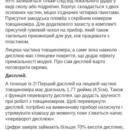
95% залишиться тільки слід від локального удару у
виді сколу або подряпин. Корпус складається з двох
основних частин, міцно з'єднаних чотирма гвинтами.
Присутня заводська пломба з серійним номером
товщиноміра. Для додаткового захисту в комплекті
присутній гумовий чохол на прибор, який також
тактильно приємніший для рук, ніж працювати з
пластиком.
Лицева частина товщиноміра, а саме зона навколо
дисплею має глянцеве покриття, що додає ефекту
преміальності моделі. Про сам дисплей варто
поговорити окремо.
Дисплей.
А точніше їх 2! Перший дисплей на лицевій частині
товщиноміра має діагональ 1,77 дюйма (4,5см). Також
є функція перевороту дисплея, що додасть зручності
при роботі з товщиноміром. Щоб перевернути
дисплей, потрібно на вимкненому приборі натиснути і
утримувати клавішу до моменту, поки з’явиться напис
«переворот дисплею».
Цифри замірів займають більше 70% висоти дисплею,