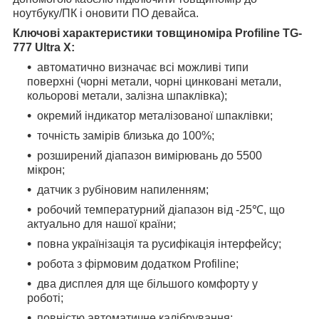
ноутбуку/ПК і оновити ПО девайса.
Ключові характеристики товщиноміра Profiline TG-
777 Ultra X:
автоматично визначає всі можливі типи
поверхні (чорні метали, чорні цинковані метали,
кольорові метали, залізна шпаклівка);
окремий індикатор металізованої шпаклівки;
точність замірів близька до 100%;
розширений діапазон вимірювань
до 5500
мікрон
;
датчик з рубіновим напиленням;
робочий температурний діапазон від -25℃, що
актуально для нашої країни;
повна українізація та русифікація інтерфейсу;
робота з фірмовим додатком Profiline;
два дисплея для ще більшого комфорту у
роботі;
повністю автоматичне калібрування;