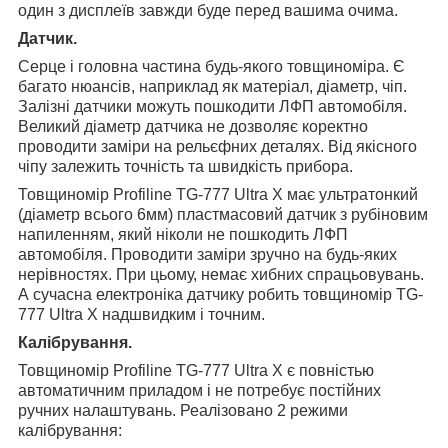
один з дисплеїв завжди буде перед вашима очима.
Датчик.
Серце і головна частина будь-якого товщиноміра. Є
багато нюансів, наприклад як матеріал, діаметр, чіп.
Залізні датчики можуть пошкодити ЛФП автомобіля.
Великий діаметр датчика не дозволяє коректно
проводити заміри на рельєфних деталях. Від якісного
чіпу залежить точність та швидкість прибора.
Товщиномір Profiline TG-777 Ultra X має ультратонкий
(діаметр всього 6мм) пластмасовий датчик з рубіновим
напиленням, який ніколи не пошкодить ЛФП
автомобіля. Проводити заміри зручно на будь-яких
нерівностях. При цьому, немає хибних спрацьовувань.
А сучасна електроніка датчику робить товщиномір TG-
777 Ultra X надшвидким і точним.
Калібрування.
Товщиномір Profiline TG-777 Ultra X є повністью
автоматичним приладом і не потребує постійних
ручних налаштувань. Реалізовано 2 режими
калібрування: