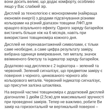
вони досить великі, що додає комфорту, особливо
якщо у Вас слабкий зір.
Дисплей за технологією є монохромним (найкраща
економія енергії) з діодами підсвічування різними
кольорами на різний діапазон товщини ЛФП для
кращого візуального ефекту. Одного заряду батарейок
вистачить більше ніж на 6 місяців, навіть при
використанні товщиноміра кожного дня.
Дисплей не перенавантажений символами, є тільки
саме необхідне, а саме цифра результату заміру,
вибрана одиниця вимірювання, тип металу, значок
ввімкненого блютузу та індикатор заряду батарейок.
Додатково над дисплеєм є 2 індікатора – зелений та
червоний. Зелений сигналізує, що предметом заміру є
поверхня з чорного, цинкованого чорного або
кольорового металів. Червоний індикатор сигналізує,
що присутня залізна шпаклівка.
На верхній частині товщиноміра є додатковий дисплей
діагоналлю 1 дюйм (2,5см) для максимальної зручності
при проведенні замірів. Тепер не важливо, робите Ви
замір на горизонтальній чи вертикальній поверхні –