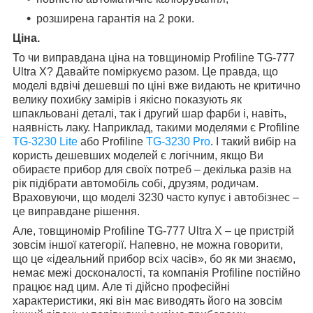
розширена гарантія на 2 роки.
Ціна.
То чи виправдана ціна на товщиномір Profiline TG-777
Ultra X? Давайте поміркуємо разом. Це правда, що
моделі вдвічі дешевші по ціні вже видають не критично
велику похибку замірів і якісно показують як
шпакльовані деталі, так і другий шар фарби і, навіть,
наявність лаку. Наприклад, такими моделями є Profiline
TG-3230 Lite
або Profiline
TG-3230 Pro
. І такий вибір на
користь дешевших моделей є логічним, якщо Ви
обираєте прибор для своїх потреб – декілька разів на
рік підібрати автомобіль собі, друзям, родичам.
Враховуючи, що моделі 3230 часто купує і автобізнес –
це виправдане рішення.
Але, товщиномір Profiline TG-777 Ultra X – це пристрій
зовсім іншої категорії. Напевно, не можна говорити,
що це «ідеальний прибор всіх часів», бо як ми знаємо,
немає межі досконалості, та компанія Profiline постійно
працює над цим. Але ті дійсно професійні
характеристики, які він має виводять його на зовсім