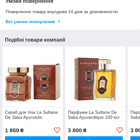
Умови повернення
Повернення товару впродовж 14 днів за домовленістю
Всі умови повернення
Подібні товари компанії
Скраб для тіла La Sultane
Парфуми La Sultane De
Парф
De Saba Ayurvedic
Saba Ayuverdique 100 мл
Saba
1 860
3 800
3 8
₴
₴