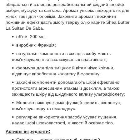
вбирається й залишає розслаблювальний східний шлейф
амбри, мускусу та сантала. Аромат унісекс підходить як для
жінок, так і для чоловіків. Закріпити аромат і посилити
поживний ефект дасть змогу тверду олію карите Shea Butter
La Sultan De Saba.
об'єм: 200 мл;
виробник: Франція;
натуральні компоненти в складі засобу мають
пом'якшувальні та зволожувальні властивості.;
формула для тіла зміцнює й вітамінізує клітини,
підвищує вироблення колагену й еластину;
захисні компоненти допомагають шкірі ефективно
протистояти агресивним атакам із довкілля, а також
захищають шкіру від шкідливого впливу ультрафіолету;
Молочко виконує кілька функцій: живить, зволожує,
пом'якшує шкіру та омолоджує.
регулярне використання засобу усуває лущення,
надає шкірі шовковистості, м'якості й освіжає тіло.
Активні інгредієнти:
Олія ши — надає лікувальний, поживний,