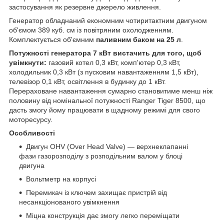
застосування як резервне джерело живлення.
Генератор обладнаний економним чотиритактним двигуном
об'ємом 389 куб. см із повітряним охолодженням.
Комплектується об'ємним
паливним баком на 25 л
.
Потужності генератора 7 кВт вистачить для того, щоб
увімкнути:
газовий котел 0,3 кВт, комп'ютер 0,3 кВт,
холодильник 0,3 кВт (з пусковим навантаженням 1,5 кВт),
телевізор 0,1 кВт, освітлення в будинку до 1 кВт.
Перераховане навантаження сумарно становитиме менш ніж
половину від номінальної потужності Ranger Tiger 8500, що
дасть змогу йому працювати в щадному режимі для свого
моторесурсу.
Особливості
Двигун OHV (Over Head Valve) — верхнеклапанні
фази газорозподілу з розподільним валом у блоці
двигуна
Вольтметр на корпусі
Перемикач із ключем захищає пристрій від
несанкціонованого увімкнення
Міцна конструкція дає змогу легко переміщати