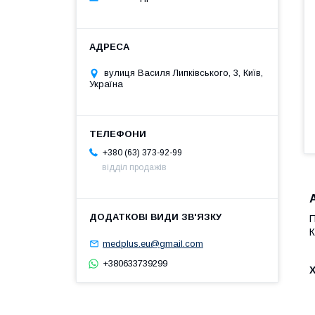
вулиця Василя Липківського, 3, Київ,
Україна
+380 (63) 373-92-99
відділ продажів
П
К
medplus.eu@gmail.com
+380633739299