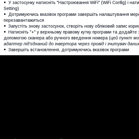
У застосунку натисніть "Настроювання WiFi" (WiFi Config) і на
Setting)
Дотримуючись вказівок програми завершіть налаштування мере
перезавантажиться
Запустіть знову застосунок, створіть нову обліковий запис кори
Натисніть "+" у верхньому правому кутку програми та додайте 
допомогою сканера або ручного введення номера (
цей пункт м
адаптер під'єднаний до інвертора через провід і зчитувач дани
Завершіть встановлення, дотримуючись вказівок програми