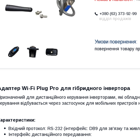
+380 (63) 373-92-99
відділ продажів
повернення товару п
Адаптер Wi-Fi Plug Pro для гібридного інвертора
ризначений для дистанційного керування інверторами, які обладн
ерування відбувається через застосунок для мобільних пристроїв на
Характеристики:
Вхідний протокол: RS-232 (інтерфейс: DB9 для зв'язку та жив
Інтерфейс дистанційного передавання: