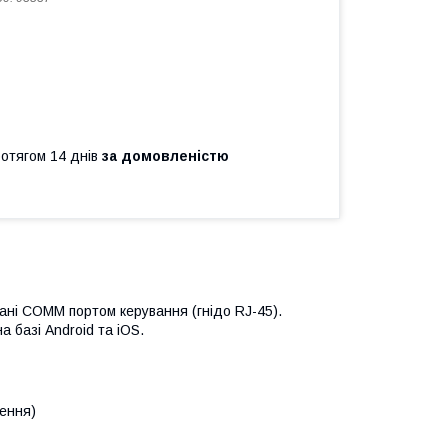
ротягом 14 днів
за домовленістю
ані COMM портом керування (гнідо RJ-45).
 базі Android та iOS.
лення)