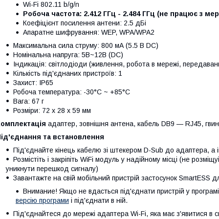
Wi-Fi 802.11 b/g/n
Робоча частота: 2.412 ГГц - 2.484 ГГц (не працює з ме
Коефіцієнт посилення антени: 2.5 дБі
Апаратне шифрування: WEP, WPA/WPA2
Максимальна сила струму: 800 мА (5.5 В DC)
Номінальна напруга: 5В~12В (DC)
Індикація: світлодіоди (живлення, робота в мережі, передава
Кількість під'єднаних пристроїв: 1
Захист: IP65
Робоча температура: -30°C ~ +85°C
Вага: 67 г
Розміри: 72 х 28 х 59 мм
Комплектація
адаптер, зовнішня антена, кабель DB9 — RJ45, гвинти
Під'єднання та встановлення
Під'єднайте кінець кабелю зі штекером D-Sub до адаптера, а і
Розмістіть і закріпіть WiFi модуль у надійному місці (не розмі
уникнути перешкод сигналу)
Завантажте на свій мобільний пристрій застосунок SmartESS 
Внимание! Якщо не вдасться під'єднати пристрій у програмі
версію програми
і під'єднати в ній.
Під'єднайтеся до мережі адаптера Wi-Fi, яка має з'явитися в