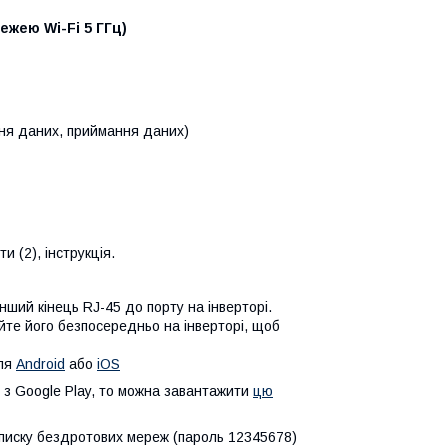
режею Wi-Fi 5 ГГц)
ння даних, приймання даних)
 (2), інструкція.
нший кінець RJ-45 до порту на інверторі.
щуйте його безпосередньо на інверторі, щоб
для
Android
або
iOS
 з Google Play, то можна завантажити
цю
 списку бездротових мереж (пароль 12345678)