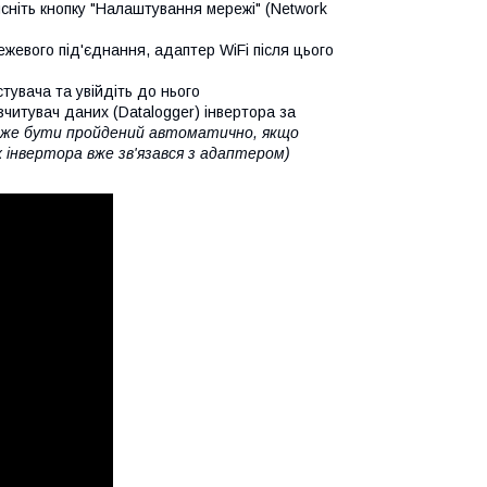
тисніть кнопку "Налаштування мережі" (Network
жевого під'єднання, адаптер WiFi після цього
стувача та увійдіть до нього
зчитувач даних (Datalogger) інвертора за
оже бути пройдений автоматично, якщо
х інвертора вже зв'язався з адаптером)