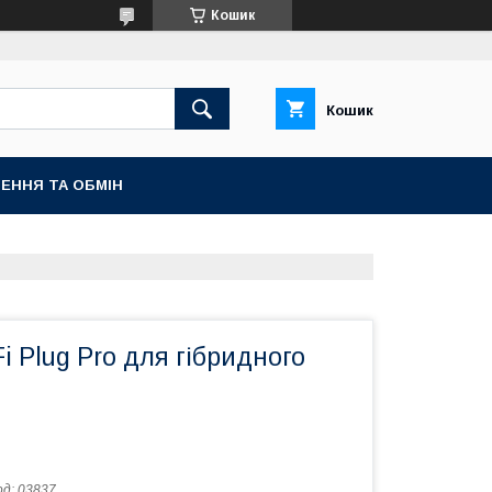
Кошик
Кошик
ЕННЯ ТА ОБМІН
i Plug Pro для гібридного
од:
03837