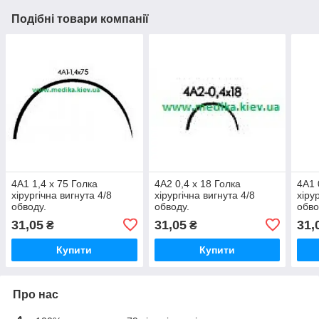
Подібні товари компанії
4А1 1,4 х 75 Голка
4А2 0,4 х 18 Голка
4А1 
хірургічна вигнута 4/8
хірургічна вигнута 4/8
хіру
обводу.
обводу.
обво
31,05
31,05
31,
₴
₴
Купити
Купити
Про нас