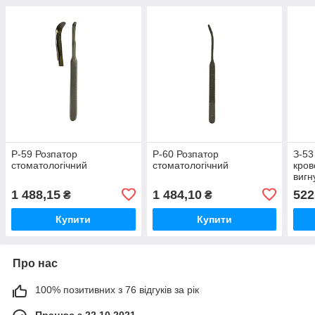
Р-59 Розпатор
Р-60 Розпатор
З-53
стоматологічний
стоматологічний
кров
вигн
1 488,15
1 484,10
522
₴
₴
Купити
Купити
Про нас
100% позитивних з 76 відгуків за рік
Працює з 22.10.2021