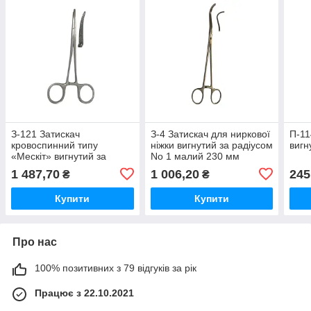
З-121 Затискач
З-4 Затискач для ниркової
П-11
кровоспинний типу
ніжки вигнутий за радіусом
вигн
«Мескіт» вигнутий за
No 1 малий 230 мм
площиною (для
1 487,70
1 006,20
245
₴
₴
новонароджених і дітей
раннього віку) 125 мм
Купити
Купити
Про нас
100% позитивних з 79 відгуків за рік
Працює з 22.10.2021