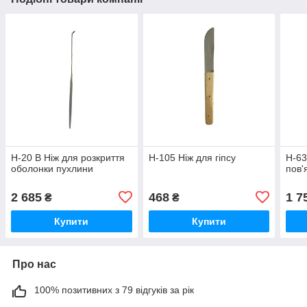
Н-20 В Ніж для розкриття
Н-105 Ніж для гіпсу
Н-63
оболонки пухлини
пов'
2 685
468
1 7
₴
₴
Купити
Купити
Про нас
100% позитивних з 79 відгуків за рік