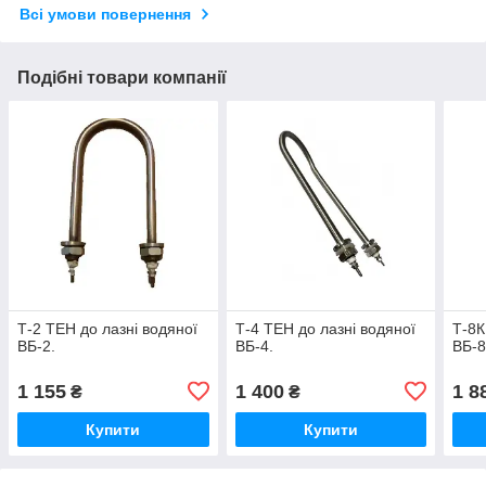
Всі умови повернення
Подібні товари компанії
Т-2 ТЕН до лазні водяної
Т-4 ТЕН до лазні водяної
Т-8К
ВБ-2.
ВБ-4.
ВБ-8
1 155
1 400
1 8
₴
₴
Купити
Купити