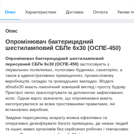
Опис
Характеристики
Доставка
Оплата
Умови п
Опис
Опромінювач бактерицидний
шестиламповий СБПе 6х30 (ОСПЕ-450)
Опромінювач бактерицидний шестиламповий
пересувний СБПе 6х30 (ОСПЕ-450)
застосовують у
лікувальних поліклініках, пологових будинках, санаторіях, а
також в адміністративних приміщеннях, промисловому
виробництві, складах та громадських закладах. Моделі
збпе6х30 мають лаконічний зовнішній вигляд і просту будову.
Пристрої легко транспортувати за допомогою зафіксованих
коліс. Однак варто зазначити, що опромінювачі мають
експлуатуватися за всіма простеваними правилами, які
встановлює виробник.
Завдяки пересувному апарату можна ефективно та
оперативно дезінфікувати багато приміщень, де немає людей
та інших живих організмів без серйозних робочих і тимчасових