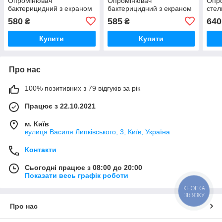
Опромінювач
Опромінювач
Опро
бактерицидний з екраном
бактерицидний з екраном
стел
580
585
640
₴
₴
Купити
Купити
Про нас
100% позитивних з 79 відгуків за рік
Працює з 22.10.2021
м. Київ
вулиця Василя Липківського, 3, Київ, Україна
Контакти
Сьогодні працює з 08:00 до 20:00
Показати весь графік роботи
КНОПКА
ЗВ'ЯЗКУ
Про нас