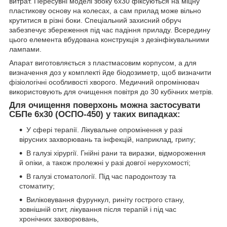
витрат. Пересувні моделі збоку 6х30 фіксуються на міцну
пластикову основу на колесах, а сам прилад може вільно
крутитися в різні боки. Спеціальний захисний обруч
забезпечує збереження під час падіння приладу. Всередину
цього елемента вбудована конструкція з дезінфікувальними
лампами.
Апарат виготовляється з пластмасовим корпусом, а для
визначення доз у комплекті йде біодозиметр, щоб визначити
фізіологічні особливості хворого. Медичний опромінювач
використовують для очищення повітря до 30 кубічних метрів.
Для очищення поверхонь можна застосувати
СБПе 6х30 (ОСПО-450) у таких випадках:
У сфері терапії. Лікувальне опромінення у разі
вірусних захворювань та інфекцій, наприклад, грипу;
В галузі хірургії. Гнійні рани та виразки, відмороження
й опіки, а також пролежні у разі довгої нерухомості;
В галузі стоматології. Під час пародонтозу та
стоматиту;
Виліковування фурункул, риніту гострого стану,
зовнішній отит, лікування після терапій і під час
хронічних захворювань,