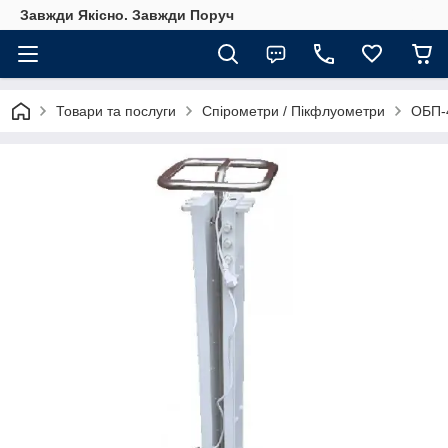
Завжди Якісно. Завжди Поруч
Товари та послуги
Спірометри / Пікфлуометри
ОБП-