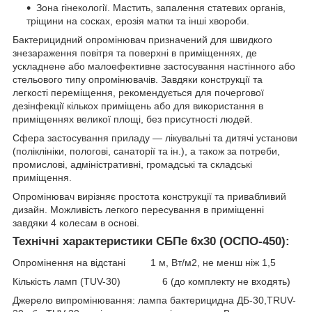
Зона гінекології. Мастить, запалення статевих органів,
тріщини на сосках, ерозія матки та інші хвороби.
Бактерицидний опромінювач призначений для швидкого
знезараження повітря та поверхні в приміщеннях, де
ускладнене або малоефективне застосування настінного або
стельового типу опромінювачів. Завдяки конструкції та
легкості переміщення, рекомендується для почергової
дезінфекції кількох приміщень або для використання в
приміщеннях великої площі, без присутності людей.
Сфера застосування приладу — лікувальні та дитячі установи
(поліклініки, пологові, санаторії та ін.), а також за потреби,
промислові, адміністративні, громадські та складські
приміщення.
Опромінювач вирізняє простота конструкції та привабливий
дизайн. Можливість легкого пересування в приміщенні
завдяки 4 колесам в основі.
Технічні характеристики СБПе 6х30 (ОСПО-450):
Опромінення на відстані 1 м, Вт/м2, не менш ніж 1,5
Кількість ламп (TUV-30) 6 (до комплекту не входять)
Джерело випромінювання: лампа бактерицидна ДБ-30,TRUV-