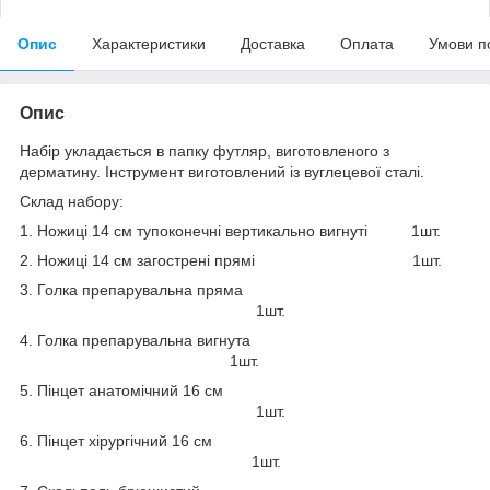
Опис
Характеристики
Доставка
Оплата
Умови п
Опис
Набір укладається в папку футляр, виготовленого з
дерматину. Інструмент виготовлений із вуглецевої сталі.
Склад набору:
1. Ножиці 14 см тупоконечні вертикально вигнуті 1шт.
2. Ножиці 14 см загострені прямі 1шт.
3. Голка препарувальна пряма
1шт.
4. Голка препарувальна вигнута
1шт.
5. Пінцет анатомічний 16 см
1шт.
6. Пінцет хірургічний 16 см
1шт.