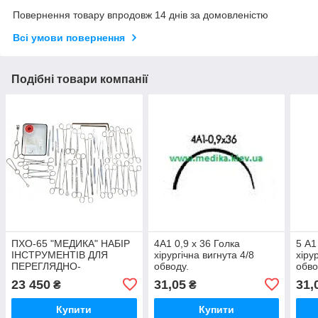
Повернення товару впродовж 14 днів за домовленістю
Всі умови повернення
Подібні товари компанії
ПХО-65 "МЕДИКА" НАБІР
4А1 0,9 х 36 Голка
5 А1
ІНСТРУМЕНТІВ ДЛЯ
хірургічна вигнута 4/8
хіру
ПЕРЕГЛЯДНО-
обводу.
обво
ХІРУРГІЧНЕ
23 450
31,05
31,
₴
₴
ОБРАБУВАННЯ РАНИ
Купити
Купити