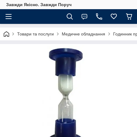
Завжди Якісно. Завжди Поруч
Товари та послуги
Медичне обладнання
Годинник п