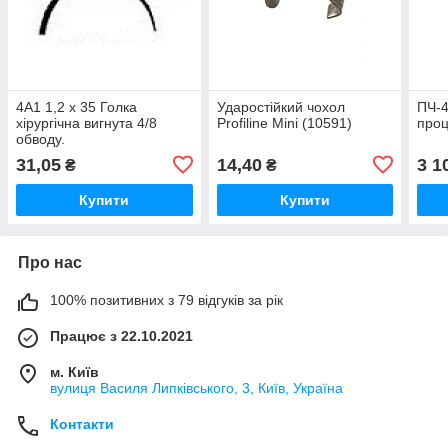
4А1 1,2 х 35 Голка
Ударостійкий чохол
ПЧ-4
хірургічна вигнута 4/8
Profiline Mini (10591)
проц
обводу.
31,05
14,40
3 1
₴
₴
Купити
Купити
Про нас
100% позитивних з 79 відгуків за рік
Працює з 22.10.2021
м. Київ
вулиця Василя Липківського, 3, Київ, Україна
Контакти