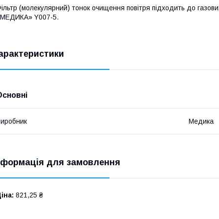
ільтр (молекулярний) тонок очищення повітря підходить до газо
МЕДИКА» Y007-5.
арактеристики
Основні
иробник
Медика
нформація для замовлення
іна:
821,25 ₴