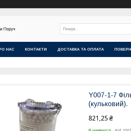
ди Поруч
РО НАС
КОНТАКТИ
ДОСТАВКА ТА ОПЛАТА
ПОВЕРН
Y007-1-7 Філ
(кульковий).
821,25 ₴
В наявності
Код:
Y007