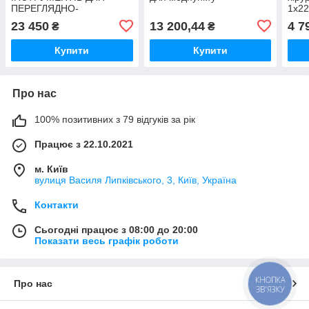
ПЕРЕГЛЯДНО-
1х2
ХІРУРГІЧНЕ
23 450
13 200,44
4 7
₴
₴
ОБРАБУВАННЯ РАНИ
Купити
Купити
Про нас
100% позитивних з 79 відгуків за рік
Працює з 22.10.2021
м. Київ
вулиця Василя Липківського, 3, Київ, Україна
Контакти
Сьогодні працює з 08:00 до 20:00
Показати весь графік роботи
КНОПКА
Про нас
ЗВ'ЯЗКУ