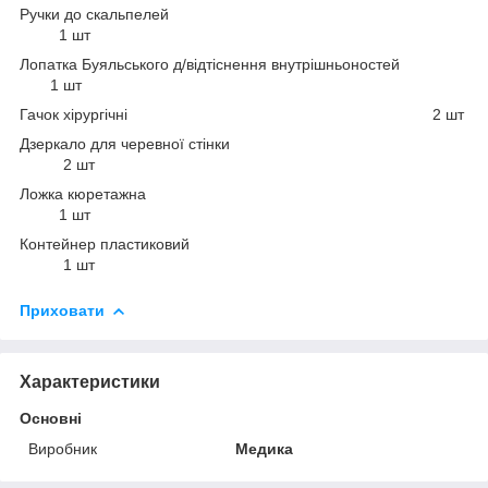
Ручки до скальпелей
1 шт
Лопатка Буяльського д/відтіснення внутрішньоностей
1 шт
Гачок хірургічні
2 шт
Дзеркало для черевної стінки
2 шт
Ложка кюретажна
1 шт
Контейнер пластиковий
1 шт
Приховати
Характеристики
Основні
Виробник
Медика