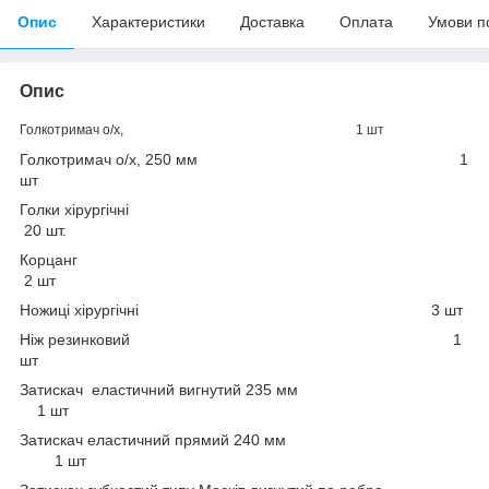
Опис
Характеристики
Доставка
Оплата
Умови п
Опис
Голкотримач о/х,
1 шт
Голкотримач о/х, 250 мм
1
шт
Голки хірургічні
20 шт.
Корцанг
2 шт
Ножиці хірургічні 3 шт
Ніж резинковий
1
шт
Затискач еластичний вигнутий 235 мм
1 шт
Затискач еластичний прямий 240 мм
1 шт