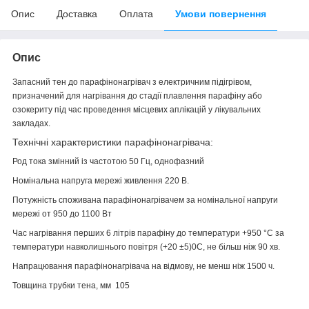
Опис
Доставка
Оплата
Умови повернення
Опис
Запасний тен до парафінонагрівач з електричним підігрівом,
призначений для нагрівання до стадії плавлення парафіну або
озокериту під час проведення місцевих аплікацій у лікувальних
закладах.
Технічні характеристики парафінонагрівача:
Род тока
змінний із частотою 50 Гц, однофазний
Номінальна напруга мережі живлення
220 В.
Потужність споживана парафінонагрівачем за номінальної напруги
мережі
от 950 до 1100 Вт
Час нагрівання перших 6 літрів парафіну до температури +950 °C за
температури навколишнього повітря (+20 ±5)0С, не більш ніж
90 хв.
Напрацювання парафінонагрівача на відмову, не менш ніж
1500 ч.
Товщина трубки тена, мм 105