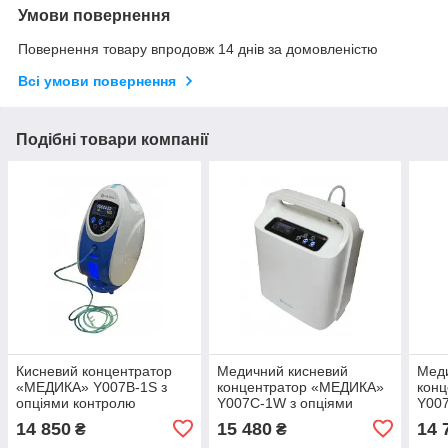
Умови повернення
Повернення товару впродовж 14 днів за домовленістю
Всі умови повернення
Подібні товари компанії
Кисневий концентратор
Медичний кисневий
Мед
«МЕДИКА» Y007В-1S з
концентратор «МЕДИКА»
кон
опціями контролю
Y007C-1W з опціями
Y007
концентрації кисню,
небулайзера (інголятора),
конт
14 850
15 480
14 
₴
₴
насичення кисню
контролю концентрації
кисн