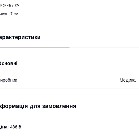
ирина 7 см
исота 7 см
арактеристики
Основні
иробник
Медика
нформація для замовлення
іна:
486 ₴