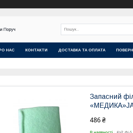
ди Поруч
РО НАС
КОНТАКТИ
ДОСТАВКА ТА ОПЛАТА
ПОВЕРН
Запасний фі
«МЕДИКА»JA
486 ₴
В наявності
Код:
Фj-5