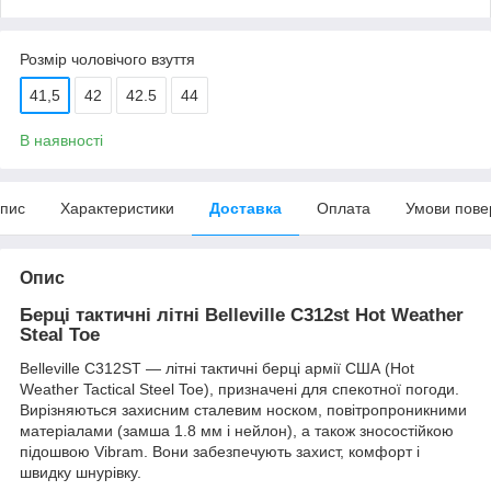
Розмір чоловічого взуття
41,5
42
42.5
44
В наявності
пис
Характеристики
Доставка
Оплата
Умови пове
Опис
Берці тактичні літні Belleville C312st Hot Weather
Steal Toe
Belleville C312ST — літні тактичні берці армії США (Hot
Weather Tactical Steel Toe), призначені для спекотної погоди.
Вирізняються захисним сталевим носком, повітропроникними
матеріалами (замша 1.8 мм і нейлон), а також зносостійкою
підошвою Vibram. Вони забезпечують захист, комфорт і
швидку шнурівку.