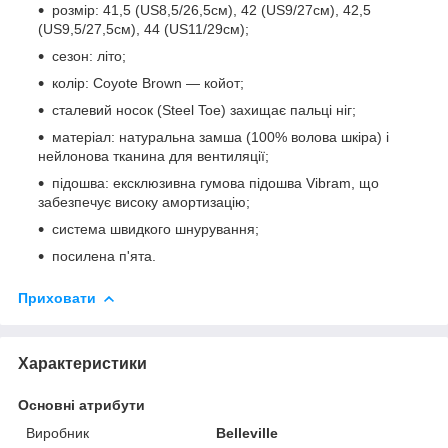
розмір: 41,5 (US8,5/26,5см), 42 (US9/27см), 42,5
(US9,5/27,5см), 44 (US11/29см);
сезон: літо;
колір: Coyote Brown — койот;
сталевий носок (Steel Toe) захищає пальці ніг;
матеріал: натуральна замша (100% волова шкіра) і
нейлонова тканина для вентиляції;
підошва: ексклюзивна гумова підошва Vibram, що
забезпечує високу амортизацію;
система швидкого шнурування;
посилена п'ята.
Приховати
Характеристики
Основні атрибути
Виробник
Belleville