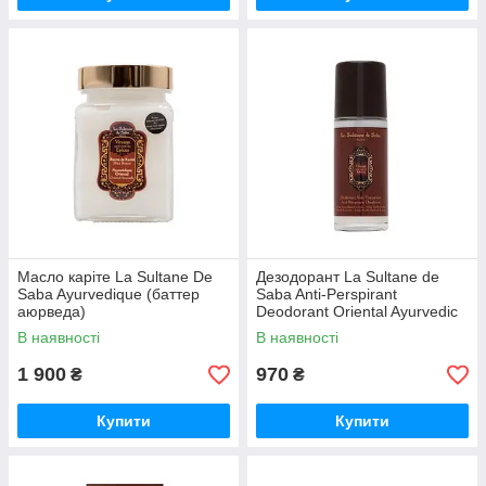
Масло каріте La Sultane De
Дезодорант La Sultane de
Saba Ayurvedique (баттер
Saba Anti-Perspirant
аюрведа)
Deodorant Oriental Ayurvedic
В наявності
В наявності
1 900
970
₴
₴
Купити
Купити