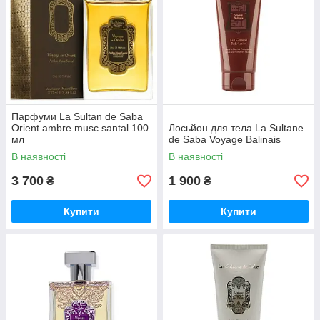
Парфуми La Sultan de Saba
Orient ambre musc santal 100
Лосьйон для тела La Sultanе
мл
de Saba Voyage Balinais
В наявності
В наявності
3 700
1 900
₴
₴
Купити
Купити