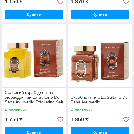
1 150
1 870
₴
₴
Купити
Купити
Сольовий скраб для тіла
аюрведичний La Sultane De
Скраб для тіла La Sultane De
Saba Ayurvedic Exfoliating Salt
Saba Ayurvedic
В наявності
В наявності
1 750
1 860
₴
₴
Купити
Купити