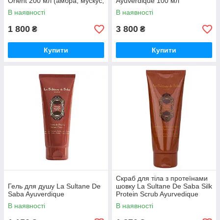
Orient 200 мл (амбра, мускус,
Ayuverdique 100 мл
сандал)
В наявності
В наявності
1 800
3 800
₴
₴
Купити
Купити
Скраб для тіла з протеїнами
Гель для душу La Sultane De
шовку La Sultane De Saba Silk
Saba Ayuverdique
Protein Scrub Ayurvedique
В наявності
В наявності